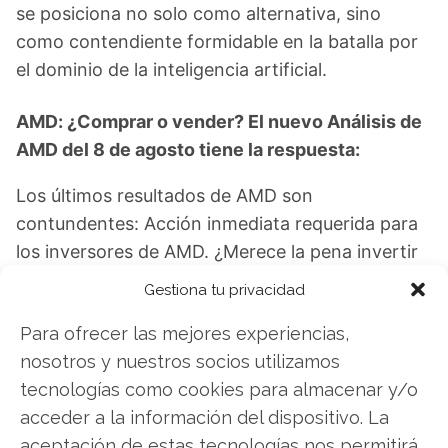
se posiciona no solo como alternativa, sino
como contendiente formidable en la batalla por
el dominio de la inteligencia artificial.
AMD: ¿Comprar o vender? El nuevo Análisis de
AMD del 8 de agosto tiene la respuesta:
Los últimos resultados de AMD son
contundentes: Acción inmediata requerida para
los inversores de AMD. ¿Merece la pena invertir
o es momento de vender? En el Análisis gratuito
Gestiona tu privacidad
actual del 8 de agosto descubrirá exactamente
Para ofrecer las mejores experiencias,
qué hacer.
nosotros y nuestros socios utilizamos
AMD: ¿Comprar o vender?
¡Lee más aquí!
tecnologías como cookies para almacenar y/o
acceder a la información del dispositivo. La
aceptación de estas tecnologías nos permitirá