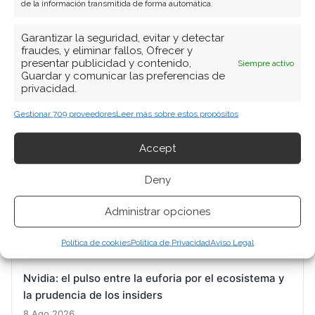
de la información transmitida de forma automática.
Garantizar la seguridad, evitar y detectar
BUSCAR
fraudes, y eliminar fallos, Ofrecer y
presentar publicidad y contenido,
Siempre activo
Guardar y comunicar las preferencias de
privacidad.
Gestionar 709 proveedores
Leer más sobre estos propósitos
Accept
ARTÍCULOS RECIENTES
Deny
SpaceX: las apuestas millonarias en opciones
anticipan un suelo de mercado mientras la acción
Administrar opciones
recupera terreno
8 Ago 2026
Política de cookies
Política de Privacidad
Aviso Legal
Nvidia: el pulso entre la euforia por el ecosistema y
la prudencia de los insiders
8 Ago 2026