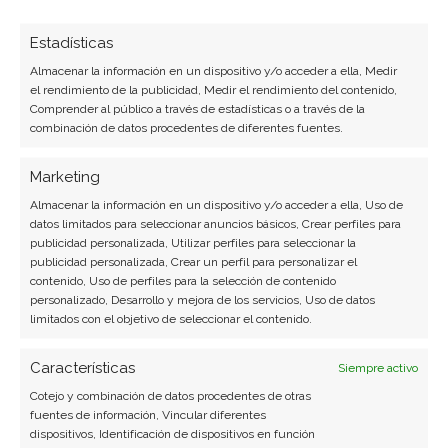
Estadísticas
SOBRE EL AUTOR
Miguel Ángel Torres Díaz
Almacenar la información en un dispositivo y/o acceder a ella, Medir
el rendimiento de la publicidad, Medir el rendimiento del contenido,
Comprender al público a través de estadísticas o a través de la
Periodista de tecnología especializado en
combinación de datos procedentes de diferentes fuentes.
videojuegos, realidad virtual y tendencias de
consumo digital. Más de 10 años cubriendo la
Marketing
industria tecnológica española.
Almacenar la información en un dispositivo y/o acceder a ella, Uso de
Ver todos los artículos →
datos limitados para seleccionar anuncios básicos, Crear perfiles para
publicidad personalizada, Utilizar perfiles para seleccionar la
publicidad personalizada, Crear un perfil para personalizar el
contenido, Uso de perfiles para la selección de contenido
personalizado, Desarrollo y mejora de los servicios, Uso de datos
limitados con el objetivo de seleccionar el contenido.
Características
Siempre activo
Cotejo y combinación de datos procedentes de otras
fuentes de información, Vincular diferentes
dispositivos, Identificación de dispositivos en función