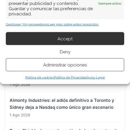
presentar publicidad y contenido,
Siempre activo
Guardar y comunicar las preferencias de
ARTÍCULOS RECIENTES
privacidad.
Gestionar 709 proveedores
Leer más sobre estos propósitos
Micron: el gigante de la memoria que baila al filo de
la navaja entre récords históricos y una liquidación
Accept
forzosa
1 Ago 2026
Deny
SK Hynix: el pacto con Nvidia y las compras del
Administrar opciones
presidente desatan el mayor rally del Kospi en 17
años
Política de cookies
Política de Privacidad
Aviso Legal
1 Ago 2026
Almonty Industries: el adiós definitivo a Toronto y
Sídney deja a Nasdaq como único gran escenario
1 Ago 2026