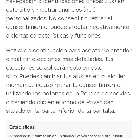
navegación o identificaciones únicas (IDs) en
este sitio y mostrar anuncios (no-)
personalizados. No consentir o retirar el
consentimiento, puede afectar negativamente
a ciertas características y funciones.
Haz clic a continuación para aceptar lo anterior
SOBRE EL AUTOR
o realizar elecciones más detalladas. Tus
Carmen Ruiz López
elecciones se aplicarán solo en este
Periodista especializada en tecnología y
sitio. Puedes cambiar tus ajustes en cualquier
transformación digital con más de 8 años de
momento, incluso retirar tu consentimiento,
experiencia. Experta en inteligencia artificial,
utilizando los botones de la Política de cookies
ciberseguridad y startups tecnológicas.
o haciendo clic en el icono de Privacidad
Ver todos los artículos →
situado en la parte inferior de la pantalla.
Estadísticas
Almacenar la información en un dispositivo y/o acceder a ella, Medir