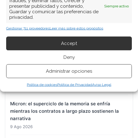
fraudes, y eliminar fallos, Ofrecer y
presentar publicidad y contenido,
Siempre activo
Guardar y comunicar las preferencias de
ARTÍCULOS RECIENTES
privacidad.
Gestionar 711 proveedores
Leer más sobre estos propósitos
Nvidia: la fiebre por la IA se acelera mientras crecen
las dudas sobre el modelo de financiación
Accept
9 Ago 2026
Deny
BioNTech: el nuevo capitán hereda un barco con
Administrar opciones
16.600 millones de lastre y una hoja de ruta por
escribir
Política de cookies
Política de Privacidad
Aviso Legal
9 Ago 2026
Micron: el superciclo de la memoria se enfría
mientras los contratos a largo plazo sostienen la
narrativa
9 Ago 2026