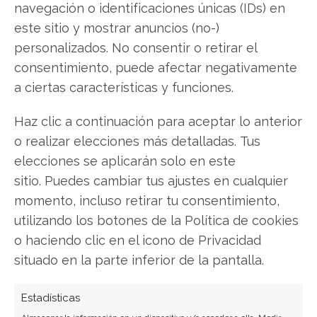
navegación o identificaciones únicas (IDs) en
este sitio y mostrar anuncios (no-)
Facebook
personalizados. No consentir o retirar el
consentimiento, puede afectar negativamente
LinkedIn
a ciertas características y funciones.
Copiar enlace
Haz clic a continuación para aceptar lo anterior
o realizar elecciones más detalladas. Tus
elecciones se aplicarán solo en este
sitio. Puedes cambiar tus ajustes en cualquier
momento, incluso retirar tu consentimiento,
utilizando los botones de la Política de cookies
SOBRE EL AUTOR
o haciendo clic en el icono de Privacidad
Javier Martínez González
situado en la parte inferior de la pantalla.
Ingeniero de software convertido en escritor
tecnológico. Analiza las últimas tendencias en
Estadísticas
hardware, software empresarial y computación en