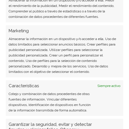
Almacenar la información en un dispositivo y/o acceder a ella, Medir
la nube.
el rendimiento de la publicidad, Medir el rendimiento del contenido,
Comprender al público a través de estadísticas o a través de la
combinación de datos procedentes de diferentes fuentes.
Ver todos los artículos →
Marketing
Almacenar la información en un dispositivo y/o acceder a ella, Uso de
datos limitados para seleccionar anuncios básicos, Crear perfiles para
publicidad personalizada, Utilizar perfiles para seleccionar la
publicidad personalizada, Crear un perfil para personalizar el
contenido, Uso de perfiles para la selección de contenido
personalizado, Desarrollo y mejora de los servicios, Uso de datos
limitados con el objetivo de seleccionar el contenido.
Características
Siempre activo
Cotejo y combinación de datos procedentes de otras
BUSCAR
fuentes de información, Vincular diferentes
dispositivos, Identificación de dispositivos en función
de la información transmitida de forma automática.
Garantizar la seguridad, evitar y detectar