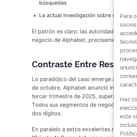
búsquedas
La actual investigación sobre el posic
Para o
socios
El patrón es claro: las autoridades euro
accede
negocio de Alphabet, precisamente dond
tecnol
proce
navega
Contraste Entre Resultad
anunci
consen
Lo paradójico del caso emerge al analizar
caract
de octubre, Alphabet anunció ingresos r
tercer trimestre de 2025, superando por 
Haz cl
Todos sus segmentos de negocio, incluid
elecci
dos dígitos.
este s
inclus
En paralelo a estos excelentes resultado
Políti