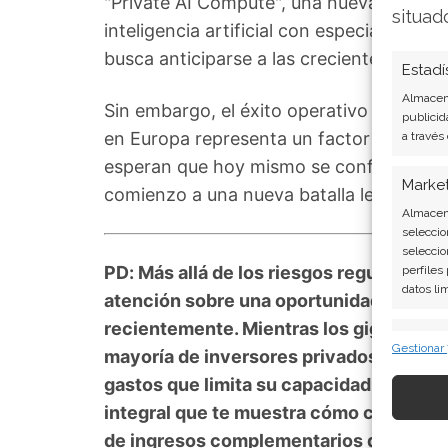
"Private AI Compute", una nueva platafo
situad
inteligencia artificial con especial aten
busca anticiparse a las crecientes preo
Estadí
Almacena
Sin embargo, el éxito operativo no mitig
publicid
en Europa representa un factor de riesgo 
a través
esperan que hoy mismo se confirme el ini
Marke
comienzo a una nueva batalla legal que 
Almacena
seleccio
seleccio
perfiles
PD: Más allá de los riesgos regulatorios
datos li
atención sobre una oportunidad de inv
recientemente. Mientras los gigantes t
Caract
Gestionar
mayoría de inversores privados siguen 
Cotejo y
Vincular
gastos que limita su capacidad de crear
informac
integral que te muestra cómo construir 