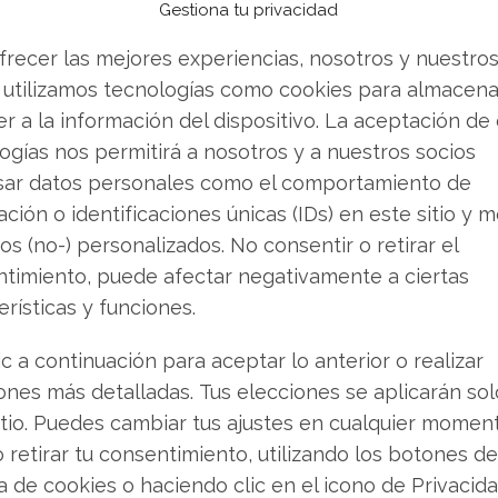
Gestiona tu privacidad
ionamiento en los resultados de búsqueda
frecer las mejores experiencias, nosotros y nuestro
 utilizamos tecnologías como cookies para almacena
peas mantienen su foco en el corazón del
r a la información del dispositivo. La aceptación de
e genera la mayor parte de sus ingresos.
ogías nos permitirá a nosotros y a nuestros socios
sar datos personales como el comportamiento de
ción o identificaciones únicas (IDs) en este sitio y m
os y Presión Regulatoria
os (no-) personalizados. No consentir o retirar el
timiento, puede afectar negativamente a ciertas
 la situación operativa de la compañía. A finales
erísticas y funciones.
écord de 102.350 millones de dólares en el
primera vez la barrera de los 100.000 millones.
ic a continuación para aceptar lo anterior o realizar
o Google Cloud, registraron crecimientos de
ones más detalladas. Tus elecciones se aplicarán so
itio. Puedes cambiar tus ajustes en cualquier momen
o retirar tu consentimiento, utilizando los botones de
s, la empresa presentó el 12 de noviembre
ca de cookies o haciendo clic en el icono de Privacid