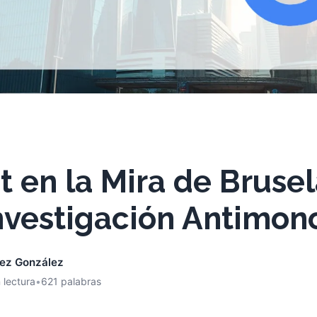
 en la Mira de Brusel
nvestigación Antimon
nez González
 lectura
•
621 palabras