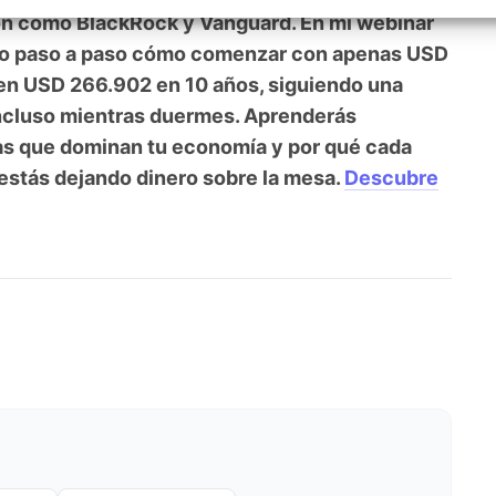
ara multiplicar tu capital, exactamente como
izar la seguridad, evitar y detectar fraudes, y eliminar
, Ofrecer y presentar publicidad y contenido, Guardar y
Siempr
ión como BlackRock y Vanguard. En mi webinar
car las preferencias de privacidad.
nto paso a paso cómo comenzar con apenas USD
l en USD 266.902 en 10 años, siguiendo una
incluso mientras duermes. Aprenderás
eas que dominan tu economía y por qué cada
 estás dejando dinero sobre la mesa.
Descubre