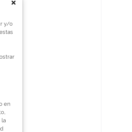
s
r y/o
 estas
ostrar
lo en
to,
 la
ad