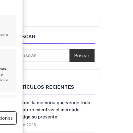
cas o
BUSCAR
para
de
Uso de
e activo
ARTÍCULOS RECIENTES
ciones
Micron: la memoria que vende todo