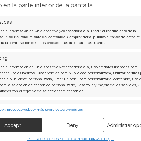
rma en la nube orientada al procesamiento de
o en la parte inferior de la pantalla.
ción a la privacidad. Este movimiento estratégico
cupaciones globales sobre protección de datos.
sticas
r la información en un dispositivo y/o acceder a ella, Medir el rendimiento de la
a la amenaza regulatoria. La incertidumbre legal
ad, Medir el rendimiento del contenido, Comprender al público a través de estadísti
significativo para los inversores, quienes
 de la combinación de datos procedentes de diferentes fuentes.
cio formal de la investigación, dando así
ting
podría extenderse durante años.
r la información en un dispositivo y/o acceder a ella, Uso de datos limitados para
nar anuncios básicos, Crear perfiles para publicidad personalizada, Utilizar perfiles 
nar la publicidad personalizada, Crear un perfil para personalizar el contenido, Uso 
 para la selección de contenido personalizado, Desarrollo y mejora de los servicios, 
 que enfrenta Alphabet, quiero llamar tu
mitados con el objetivo de seleccionar el contenido.
ersión fundamental que he analizado
ecnológicos navegan incertidumbre legal, la
erísticas
Siempr
 709 proveedores
Leer más sobre estos propósitos
atrapados en una lógica simple de ingresos y
 combinación de datos procedentes de otras fuentes de información,
 diferentes dispositivos, Identificación de dispositivos en función de la
 riqueza real. He desarrollado una estrategia
Accept
Deny
Administrar op
ión transmitida de forma automática.
lo que denomino tu "línea dorada": una fuente
Política de cookies
Política de Privacidad
Aviso Legal