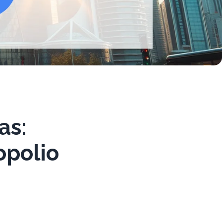
as:
opolio