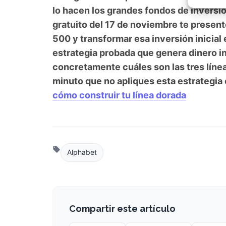
de ingresos complementarios diseñada p
Garant
fallos
lo hacen los grandes fondos de invers
comuni
gratuito del 17 de noviembre te prese
500 y transformar esa inversión inicia
estrategia probada que genera dinero 
concretamente cuáles son las tres lín
minuto que no apliques esta estrategia
cómo construir tu línea dorada
Alphabet
Compartir este artículo