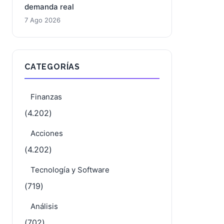
Nvidia: la doble cara de una acción
cerca de sus máximos, entre la
apuesta por SSI y las dudas sobre la
demanda real
7 Ago 2026
CATEGORÍAS
Finanzas
(4.202)
Acciones
(4.202)
Tecnología y Software