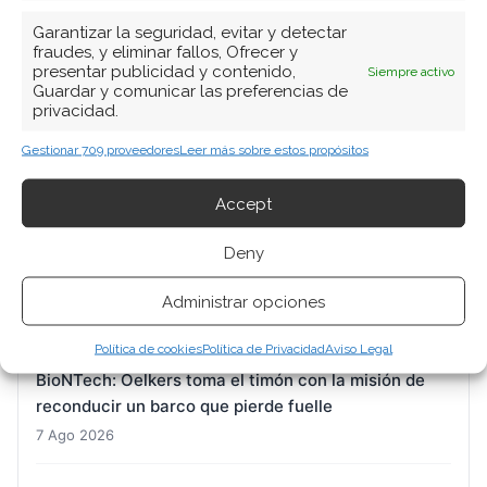
Garantizar la seguridad, evitar y detectar
BUSCAR
fraudes, y eliminar fallos, Ofrecer y
presentar publicidad y contenido,
Siempre activo
Guardar y comunicar las preferencias de
privacidad.
Gestionar 709 proveedores
Leer más sobre estos propósitos
Accept
ARTÍCULOS RECIENTES
Deny
BYD: el desafío de sostener el ritmo que exige su
propio objetivo anual
Administrar opciones
7 Ago 2026
Política de cookies
Política de Privacidad
Aviso Legal
BioNTech: Oelkers toma el timón con la misión de
reconducir un barco que pierde fuelle
7 Ago 2026