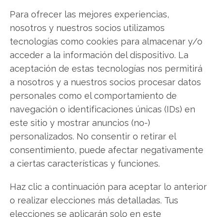
gratuito actual del 1 de agosto descubrirá
Para ofrecer las mejores experiencias,
exactamente qué hacer.
nosotros y nuestros socios utilizamos
tecnologías como cookies para almacenar y/o
Alibaba: ¿Comprar o vender?
¡Lee más aquí!
acceder a la información del dispositivo. La
aceptación de estas tecnologías nos permitirá
a nosotros y a nuestros socios procesar datos
Alibaba
personales como el comportamiento de
navegación o identificaciones únicas (IDs) en
este sitio y mostrar anuncios (no-)
Compartir este artículo
personalizados. No consentir o retirar el
consentimiento, puede afectar negativamente
Twitter
a ciertas características y funciones.
Facebook
Haz clic a continuación para aceptar lo anterior
o realizar elecciones más detalladas. Tus
LinkedIn
elecciones se aplicarán solo en este