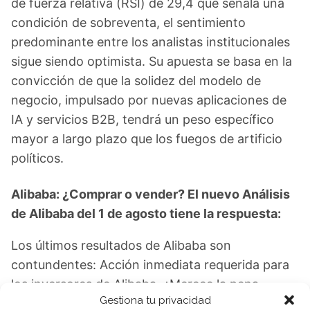
de fuerza relativa (RSI) de 29,4 que señala una
condición de sobreventa, el sentimiento
predominante entre los analistas institucionales
sigue siendo optimista. Su apuesta se basa en la
convicción de que la solidez del modelo de
negocio, impulsado por nuevas aplicaciones de
IA y servicios B2B, tendrá un peso específico
mayor a largo plazo que los fuegos de artificio
políticos.
Alibaba: ¿Comprar o vender? El nuevo Análisis
de Alibaba del 1 de agosto tiene la respuesta:
Los últimos resultados de Alibaba son
contundentes: Acción inmediata requerida para
los inversores de Alibaba. ¿Merece la pena
Gestiona tu privacidad
invertir o es momento de vender? En el Análisis