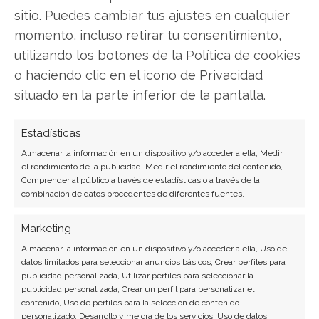
sitio. Puedes cambiar tus ajustes en cualquier
Copiar enlace
momento, incluso retirar tu consentimiento,
utilizando los botones de la Política de cookies
o haciendo clic en el icono de Privacidad
situado en la parte inferior de la pantalla.
Estadísticas
SOBRE EL AUTOR
Almacenar la información en un dispositivo y/o acceder a ella, Medir
Laura Fernández Silva
el rendimiento de la publicidad, Medir el rendimiento del contenido,
Comprender al público a través de estadísticas o a través de la
Analista tecnológica enfocada en innovación digital,
combinación de datos procedentes de diferentes fuentes.
comercio electrónico y aplicaciones móviles.
Colaboradora habitual en medios especializados
Marketing
del sector tech.
Almacenar la información en un dispositivo y/o acceder a ella, Uso de
datos limitados para seleccionar anuncios básicos, Crear perfiles para
Ver todos los artículos →
publicidad personalizada, Utilizar perfiles para seleccionar la
publicidad personalizada, Crear un perfil para personalizar el
contenido, Uso de perfiles para la selección de contenido
personalizado, Desarrollo y mejora de los servicios, Uso de datos