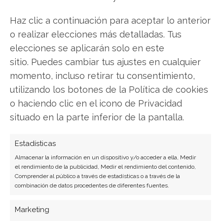
Haz clic a continuación para aceptar lo anterior
o realizar elecciones más detalladas. Tus
elecciones se aplicarán solo en este
sitio. Puedes cambiar tus ajustes en cualquier
SOBRE EL AUTOR
momento, incluso retirar tu consentimiento,
Laura Fernández Silva
utilizando los botones de la Política de cookies
Analista tecnológica enfocada en innovación digital,
o haciendo clic en el icono de Privacidad
comercio electrónico y aplicaciones móviles.
situado en la parte inferior de la pantalla.
Colaboradora habitual en medios especializados
del sector tech.
Estadísticas
Ver todos los artículos →
Almacenar la información en un dispositivo y/o acceder a ella, Medir
el rendimiento de la publicidad, Medir el rendimiento del contenido,
Comprender al público a través de estadísticas o a través de la
combinación de datos procedentes de diferentes fuentes.
Marketing