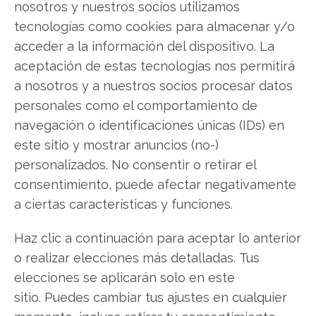
nosotros y nuestros socios utilizamos
Facebook
tecnologías como cookies para almacenar y/o
acceder a la información del dispositivo. La
LinkedIn
aceptación de estas tecnologías nos permitirá
a nosotros y a nuestros socios procesar datos
Copiar enlace
personales como el comportamiento de
navegación o identificaciones únicas (IDs) en
este sitio y mostrar anuncios (no-)
personalizados. No consentir o retirar el
consentimiento, puede afectar negativamente
a ciertas características y funciones.
SOBRE EL AUTOR
Miguel Ángel Torres Díaz
Haz clic a continuación para aceptar lo anterior
o realizar elecciones más detalladas. Tus
Periodista de tecnología especializado en
elecciones se aplicarán solo en este
videojuegos, realidad virtual y tendencias de
consumo digital. Más de 10 años cubriendo la
sitio. Puedes cambiar tus ajustes en cualquier
industria tecnológica española.