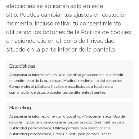
LinkedIn
elecciones se aplicarán solo en este
sitio. Puedes cambiar tus ajustes en cualquier
Copiar enlace
momento, incluso retirar tu consentimiento,
utilizando los botones de la Política de cookies
o haciendo clic en el icono de Privacidad
situado en la parte inferior de la pantalla.
Estadísticas
SOBRE EL AUTOR
Almacenar la información en un dispositivo y/o acceder a ella, Medir
el rendimiento de la publicidad, Medir el rendimiento del contenido,
Laura Fernández Silva
Comprender al público a través de estadísticas o a través de la
combinación de datos procedentes de diferentes fuentes.
Analista tecnológica enfocada en innovación digital,
comercio electrónico y aplicaciones móviles.
Marketing
Colaboradora habitual en medios especializados
del sector tech.
Almacenar la información en un dispositivo y/o acceder a ella, Uso de
datos limitados para seleccionar anuncios básicos, Crear perfiles para
publicidad personalizada, Utilizar perfiles para seleccionar la
Ver todos los artículos →
publicidad personalizada, Crear un perfil para personalizar el