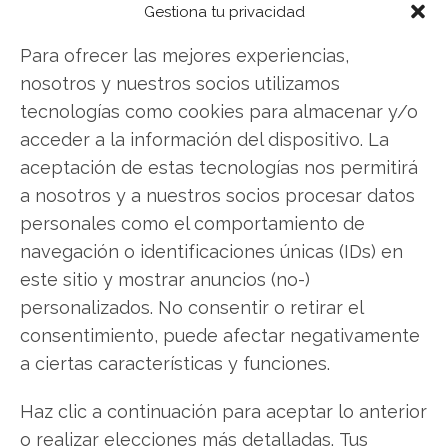
Gestiona tu privacidad
invertir o es momento de vender? En el Análisis
gratuito actual del 8 de agosto descubrirá
Para ofrecer las mejores experiencias,
exactamente qué hacer.
nosotros y nuestros socios utilizamos
tecnologías como cookies para almacenar y/o
Alibaba: ¿Comprar o vender?
¡Lee más aquí!
acceder a la información del dispositivo. La
aceptación de estas tecnologías nos permitirá
a nosotros y a nuestros socios procesar datos
Alibaba
personales como el comportamiento de
navegación o identificaciones únicas (IDs) en
este sitio y mostrar anuncios (no-)
Compartir este artículo
personalizados. No consentir o retirar el
consentimiento, puede afectar negativamente
Twitter
a ciertas características y funciones.
Facebook
Haz clic a continuación para aceptar lo anterior
o realizar elecciones más detalladas. Tus