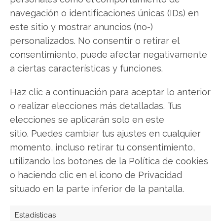
sus resultados trimestrales. Este informe será
navegación o identificaciones únicas (IDs) en
fundamental para determinar si las cuantiosas
este sitio y mostrar anuncios (no-)
inversiones en IA e infraestructura energética
personalizados. No consentir o retirar el
comienzan ya a traducirse en mejoras concretas
consentimiento, puede afectar negativamente
en las cuentas de ingresos y beneficios, o si, por
a ciertas características y funciones.
el momento, su principal efecto es el
fortalecimiento de la posición estratégica a
Haz clic a continuación para aceptar lo anterior
futuro.
o realizar elecciones más detalladas. Tus
elecciones se aplicarán solo en este
Alibaba: ¿Comprar o vender? El nuevo Análisis
sitio. Puedes cambiar tus ajustes en cualquier
de Alibaba del 1 de agosto tiene la respuesta:
momento, incluso retirar tu consentimiento,
utilizando los botones de la Política de cookies
Los últimos resultados de Alibaba son
o haciendo clic en el icono de Privacidad
contundentes: Acción inmediata requerida para
situado en la parte inferior de la pantalla.
los inversores de Alibaba. ¿Merece la pena
invertir o es momento de vender? En el Análisis
Estadísticas
gratuito actual del 1 de agosto descubrirá