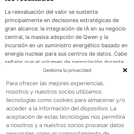
La reevaluación del valor se sustenta
principalmente en decisiones estratégicas de
gran alcance: la integración de IA en su negocio
central, la masiva adopción de Qwen y la
incursión en un suministro energético basado en
energía nuclear para sus centros de datos. Cabe
señalar que el volumen de negociación durante
la sesión del repunte fue inferior al promedio, lo
Gestiona tu privacidad
que sugiere que la demanda provino
Para ofrecer las mejores experiencias,
principalmente de compradores institucionales
nosotros y nuestros socios utilizamos
decididos, y no del mercado minorista en
tecnologías como cookies para almacenar y/o
general.
acceder a la información del dispositivo. La
aceptación de estas tecnologías nos permitirá
El próximo examen importante está calendado:
a nosotros y a nuestros socios procesar datos
el 19 de febrero de 2026, Alibaba hará públicos
personales como el comportamiento de