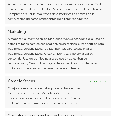
Almacenar la información en un dispositivo y/o acceder a ella, Medir
exactamente qué hacer.
el rendimiento de la publicidad, Medir el rendimiento del contenido,
Comprender al público a través de estadísticas o a través de la
Alibaba: ¿Comprar o vender?
¡Lee más aquí!
combinación de datos procedentes de diferentes fuentes.
Marketing
Almacenar la información en un dispositivo y/o acceder a ella, Uso de
Alibaba
datos limitados para seleccionar anuncios básicos, Crear perfiles para
publicidad personalizada, Utilizar perfiles para seleccionar la
publicidad personalizada, Crear un perfil para personalizar el
contenido, Uso de perfiles para la selección de contenido
Compartir este artículo
personalizado, Desarrollo y mejora de los servicios, Uso de datos
limitados con el objetivo de seleccionar el contenido.
Twitter
Características
Siempre activo
Cotejo y combinación de datos procedentes de otras
Facebook
fuentes de información, Vincular diferentes
dispositivos, Identificación de dispositivos en función
LinkedIn
de la información transmitida de forma automática.
Copiar enlace
Garantizar la seguridad, evitar y detectar