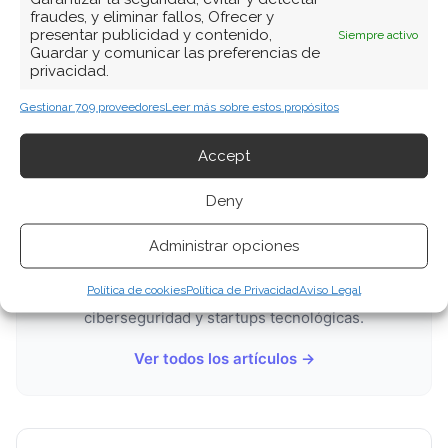
fraudes, y eliminar fallos, Ofrecer y
presentar publicidad y contenido,
Siempre activo
Guardar y comunicar las preferencias de
privacidad.
Gestionar 709 proveedores
Leer más sobre estos propósitos
Accept
SOBRE EL AUTOR
Deny
Carmen Ruiz López
Periodista especializada en tecnología y
Administrar opciones
transformación digital con más de 8 años de
Política de cookies
Política de Privacidad
Aviso Legal
experiencia. Experta en inteligencia artificial,
ciberseguridad y startups tecnológicas.
Ver todos los artículos →