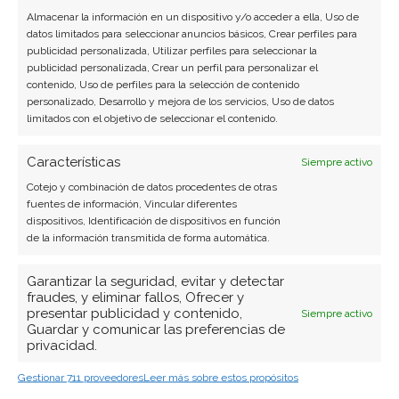
transformación digital con más de 8 años de
Almacenar la información en un dispositivo y/o acceder a ella, Uso de
experiencia. Experta en inteligencia artificial,
datos limitados para seleccionar anuncios básicos, Crear perfiles para
ciberseguridad y startups tecnológicas.
publicidad personalizada, Utilizar perfiles para seleccionar la
publicidad personalizada, Crear un perfil para personalizar el
Ver todos los artículos →
contenido, Uso de perfiles para la selección de contenido
personalizado, Desarrollo y mejora de los servicios, Uso de datos
limitados con el objetivo de seleccionar el contenido.
Características
Siempre activo
Cotejo y combinación de datos procedentes de otras
fuentes de información, Vincular diferentes
dispositivos, Identificación de dispositivos en función
de la información transmitida de forma automática.
Garantizar la seguridad, evitar y detectar
fraudes, y eliminar fallos, Ofrecer y
presentar publicidad y contenido,
Siempre activo
Guardar y comunicar las preferencias de
privacidad.
Gestionar 711 proveedores
Leer más sobre estos propósitos