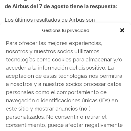
de Airbus del 7 de agosto tiene la respuesta:
Los últimos resultados de Airbus son
contundentes: Acción inmediata requerida para
Gestiona tu privacidad
los inversores de Airbus. ¿Merece la pena invertir
Para ofrecer las mejores experiencias,
o es momento de vender? En el Análisis gratuito
nosotros y nuestros socios utilizamos
actual del 7 de agosto descubrirá exactamente
tecnologías como cookies para almacenar y/o
qué hacer.
acceder a la información del dispositivo. La
Airbus: ¿Comprar o vender?
¡Lee más aquí!
aceptación de estas tecnologías nos permitirá
a nosotros y a nuestros socios procesar datos
personales como el comportamiento de
navegación o identificaciones únicas (IDs) en
Airbus
este sitio y mostrar anuncios (no-)
personalizados. No consentir o retirar el
consentimiento, puede afectar negativamente
Compartir este artículo