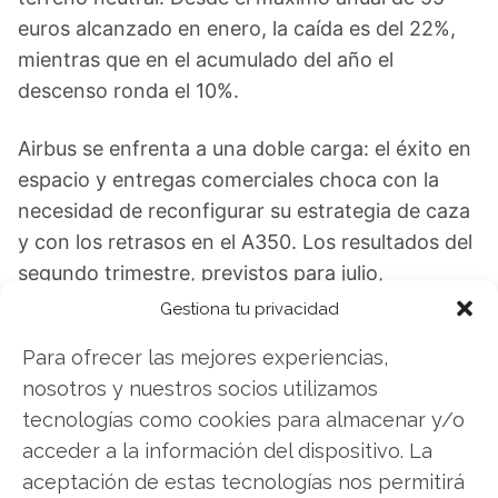
euros alcanzado en enero, la caída es del 22%,
mientras que en el acumulado del año el
descenso ronda el 10%.
Airbus se enfrenta a una doble carga: el éxito en
espacio y entregas comerciales choca con la
necesidad de reconfigurar su estrategia de caza
y con los retrasos en el A350. Los resultados del
segundo trimestre, previstos para julio,
mostrarán si la recuperación de márgenes en el
Gestiona tu privacidad
segmento espacial avanza al ritmo de los hitos
Para ofrecer las mejores experiencias,
operativos. La rapidez con que la compañía
nosotros y nuestros socios utilizamos
encuentre un socio para el futuro caza europeo
tecnologías como cookies para almacenar y/o
determinará, en buena medida, su lugar en la
acceder a la información del dispositivo. La
arquitectura de defensa del continente durante
aceptación de estas tecnologías nos permitirá
las próximas décadas.