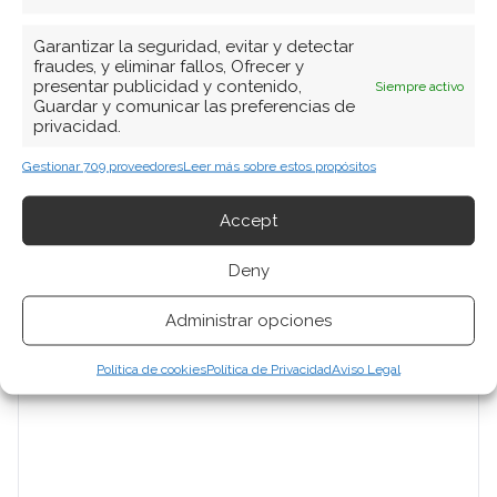
Periodista de tecnología especializado en
Garantizar la seguridad, evitar y detectar
videojuegos, realidad virtual y tendencias de
fraudes, y eliminar fallos, Ofrecer y
presentar publicidad y contenido,
Siempre activo
consumo digital. Más de 10 años cubriendo la
Guardar y comunicar las preferencias de
industria tecnológica española.
privacidad.
Ver todos los artículos →
Gestionar 709 proveedores
Leer más sobre estos propósitos
Accept
Deny
Administrar opciones
Política de cookies
Política de Privacidad
Aviso Legal