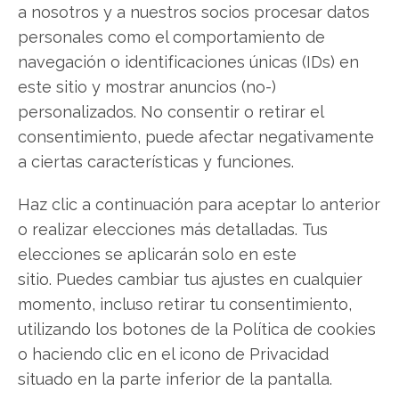
a nosotros y a nuestros socios procesar datos
personales como el comportamiento de
Airbus: ¿Comprar o vender? El nuevo Análisis
navegación o identificaciones únicas (IDs) en
de Airbus del 8 de agosto tiene la respuesta:
este sitio y mostrar anuncios (no-)
Los últimos resultados de Airbus son
personalizados. No consentir o retirar el
contundentes: Acción inmediata requerida para
consentimiento, puede afectar negativamente
los inversores de Airbus. ¿Merece la pena invertir
a ciertas características y funciones.
o es momento de vender? En el Análisis gratuito
Haz clic a continuación para aceptar lo anterior
actual del 8 de agosto descubrirá exactamente
o realizar elecciones más detalladas. Tus
qué hacer.
elecciones se aplicarán solo en este
Airbus: ¿Comprar o vender?
¡Lee más aquí!
sitio. Puedes cambiar tus ajustes en cualquier
momento, incluso retirar tu consentimiento,
utilizando los botones de la Política de cookies
o haciendo clic en el icono de Privacidad
Airbus
situado en la parte inferior de la pantalla.