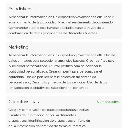
Estadísticas
Compartir este artículo
Almacenar la información en un dispositivo y/o acceder a ella, Medir
el rendimiento de la publicidad, Medir el rendimiento del contenido,
Twitter
Comprender al público a través de estadísticas o a través de la
combinación de datos procedentes de diferentes fuentes.
Facebook
Marketing
LinkedIn
Almacenar la información en un dispositivo y/o acceder a ella, Uso de
datos limitados para seleccionar anuncios básicos, Crear perfiles para
publicidad personalizada, Utilizar perfiles para seleccionar la
Copiar enlace
publicidad personalizada, Crear un perfil para personalizar el
contenido, Uso de perfiles para la selección de contenido
personalizado, Desarrollo y mejora de los servicios, Uso de datos
limitados con el objetivo de seleccionar el contenido.
Características
Siempre activo
Cotejo y combinación de datos procedentes de otras
fuentes de información, Vincular diferentes
SOBRE EL AUTOR
dispositivos, Identificación de dispositivos en función
de la información transmitida de forma automática.
Miguel Ángel Torres Díaz