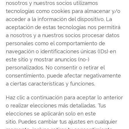
gratuito actual del 8 de agosto descubrirá
nosotros y nuestros socios utilizamos
exactamente qué hacer.
tecnologías como cookies para almacenar y/o
acceder a la información del dispositivo. La
Adobe: ¿Comprar o vender?
¡Lee más aquí!
aceptación de estas tecnologías nos permitirá
a nosotros y a nuestros socios procesar datos
personales como el comportamiento de
Adobe
navegación o identificaciones únicas (IDs) en
este sitio y mostrar anuncios (no-)
personalizados. No consentir o retirar el
Compartir este artículo
consentimiento, puede afectar negativamente
a ciertas características y funciones.
Twitter
Haz clic a continuación para aceptar lo anterior
Facebook
o realizar elecciones más detalladas. Tus
elecciones se aplicarán solo en este
LinkedIn
sitio. Puedes cambiar tus ajustes en cualquier