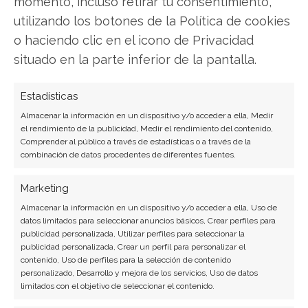
momento, incluso retirar tu consentimiento,
Copiar enlace
utilizando los botones de la Política de cookies
o haciendo clic en el icono de Privacidad
situado en la parte inferior de la pantalla.
Estadísticas
Almacenar la información en un dispositivo y/o acceder a ella, Medir
el rendimiento de la publicidad, Medir el rendimiento del contenido,
SOBRE EL AUTOR
Comprender al público a través de estadísticas o a través de la
Carmen Ruiz López
combinación de datos procedentes de diferentes fuentes.
Periodista especializada en tecnología y
Marketing
transformación digital con más de 8 años de
experiencia. Experta en inteligencia artificial,
Almacenar la información en un dispositivo y/o acceder a ella, Uso de
datos limitados para seleccionar anuncios básicos, Crear perfiles para
ciberseguridad y startups tecnológicas.
publicidad personalizada, Utilizar perfiles para seleccionar la
publicidad personalizada, Crear un perfil para personalizar el
Ver todos los artículos →
contenido, Uso de perfiles para la selección de contenido
personalizado, Desarrollo y mejora de los servicios, Uso de datos
limitados con el objetivo de seleccionar el contenido.