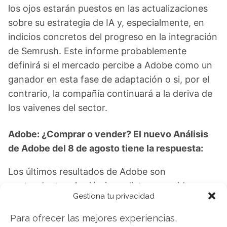
los ojos estarán puestos en las actualizaciones
sobre su estrategia de IA y, especialmente, en
indicios concretos del progreso en la integración
de Semrush. Este informe probablemente
definirá si el mercado percibe a Adobe como un
ganador en esta fase de adaptación o si, por el
contrario, la compañía continuará a la deriva de
los vaivenes del sector.
Adobe: ¿Comprar o vender? El nuevo Análisis
de Adobe del 8 de agosto tiene la respuesta:
Los últimos resultados de Adobe son
contundentes: Acción inmediata requerida para
Gestiona tu privacidad
los inversores de Adobe. ¿Merece la pena
invertir o es momento de vender? En el Análisis
Para ofrecer las mejores experiencias,