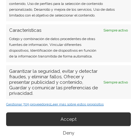
contenido, Uso de perfiles para la selección de contenido
personalizado, Desarrollo y mejora de los servicios, Uso de datos
limitados con el objetivo de seleccionar el contenido.
Características
ARTÍCULOS RECIENTES
Siempre activo
Cotejo y combinación de datos procedentes de otras
fuentes de información, Vincular diferentes
Almonty: el productor de wolframio que se juega su
dispositivos, Identificación de dispositivos en función
valoración en los resultados de Sangdong
de la información transmitida de forma automática.
9 Ago 2026
Garantizar la seguridad, evitar y detectar
fraudes, y eliminar fallos, Ofrecer y
DroneShield: Wall Street refuerza su apuesta
presentar publicidad y contenido,
Siempre activo
mientras la acción recupera el terreno perdido
Guardar y comunicar las preferencias de
privacidad.
9 Ago 2026
Gestionar 709 proveedores
Leer más sobre estos propósitos
Nvidia: la fiebre por la IA se acelera mientras crecen
las dudas sobre el modelo de financiación
Accept
9 Ago 2026
Deny