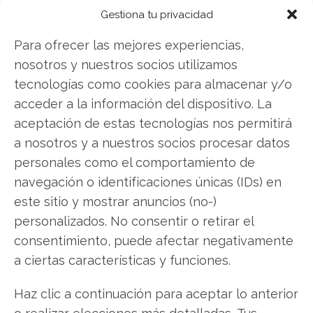
Gestiona tu privacidad
Copiar enlace
Para ofrecer las mejores experiencias,
nosotros y nuestros socios utilizamos
tecnologías como cookies para almacenar y/o
acceder a la información del dispositivo. La
aceptación de estas tecnologías nos permitirá
a nosotros y a nuestros socios procesar datos
SOBRE EL AUTOR
personales como el comportamiento de
Laura Fernández Silva
navegación o identificaciones únicas (IDs) en
este sitio y mostrar anuncios (no-)
Analista tecnológica enfocada en innovación digital,
personalizados. No consentir o retirar el
comercio electrónico y aplicaciones móviles.
consentimiento, puede afectar negativamente
Colaboradora habitual en medios especializados
del sector tech.
a ciertas características y funciones.
Ver todos los artículos →
Haz clic a continuación para aceptar lo anterior
o realizar elecciones más detalladas. Tus