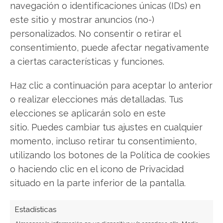
navegación o identificaciones únicas (IDs) en
este sitio y mostrar anuncios (no-)
personalizados. No consentir o retirar el
Vamos Locação de
consentimiento, puede afectar negativamente
Caminhões M: La empresa
a ciertas características y funciones.
brasileña marca un hito en
Haz clic a continuación para aceptar lo anterior
utilización de su flota
o realizar elecciones más detalladas. Tus
elecciones se aplicarán solo en este
Los resultados operativos preliminares del cuarto
trimestre de 2025 de Vamos Locação de
sitio. Puedes cambiar tus ajustes en cualquier
Caminhões M han arrojado un desempeño
momento, incluso retirar tu consentimiento,
notable. La compañía no solo registró un sólido
utilizando los botones de la Política de cookies
incremento en sus ingresos, sino que también
o haciendo clic en el icono de Privacidad
logró una cifra sin precedentes en la eficiencia de
situado en la parte inferior de la pantalla.
uso de sus activos. La pregunta que…
Estadísticas