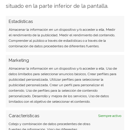
situado en la parte inferior de la pantalla.
Tubacex: La conexión
Estadísticas
tecnológica que impulsa su
Almacenar la información en un dispositivo y/o acceder a ella, Medir
valor en el mercado
el rendimiento de la publicidad, Medir el rendimiento del contenido,
Comprender al público a través de estadísticas o a través de la
energético
combinación de datos procedentes de diferentes fuentes.
El grupo industrial español Tubacex acaba de
Marketing
alcanzar un hito estratégico en el sector
Almacenar la información en un dispositivo y/o acceder a ella, Uso de
energético mediante una innovadora solución de
datos limitados para seleccionar anuncios básicos, Crear perfiles para
conexión tubular. Este avance, producido en
publicidad personalizada, Utilizar perfiles para seleccionar la
colaboración con uno de los principales actores
publicidad personalizada, Crear un perfil para personalizar el
petroleros globales, podría representar el
contenido, Uso de perfiles para la selección de contenido
personalizado, Desarrollo y mejora de los servicios, Uso de datos
catalizador que su cotización esperaba para ganar
limitados con el objetivo de seleccionar el contenido.
impulso. Perspectivas financieras y posición…
Características
Siempre activo
Cotejo y combinación de datos procedentes de otras
fuentes de información, Vincular diferentes