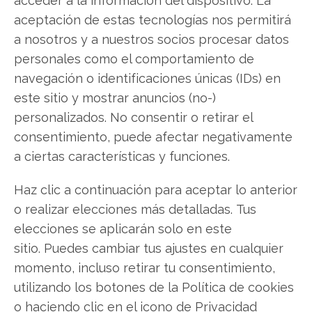
acceder a la información del dispositivo. La
Tubacex: El motor noruego
aceptación de estas tecnologías nos permitirá
a nosotros y a nuestros socios procesar datos
que impulsa su cotización
personales como el comportamiento de
La cotización de Tubacex recibe un impulso
navegación o identificaciones únicas (IDs) en
significativo desde Escandinavia. El grupo
este sitio y mostrar anuncios (no-)
especializado en tubos de alta aleación celebra un
personalizados. No consentir o retirar el
hito operativo clave: su filial noruega, TSS Norway
consentimiento, puede afectar negativamente
AS, cumple cinco años consolidada como centro
neurálgico para el lucrativo mercado del Mar del
a ciertas características y funciones.
Norte. Esta presencia estratégica en una de…
Haz clic a continuación para aceptar lo anterior
o realizar elecciones más detalladas. Tus
elecciones se aplicarán solo en este
sitio. Puedes cambiar tus ajustes en cualquier
momento, incluso retirar tu consentimiento,
utilizando los botones de la Política de cookies
o haciendo clic en el icono de Privacidad