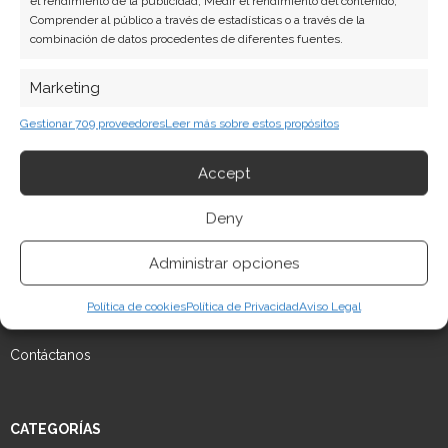
el rendimiento de la publicidad, Medir el rendimiento del contenido,
Comprender al público a través de estadísticas o a través de la
combinación de datos procedentes de diferentes fuentes.
QUE HAY EN T+I?
Marketing
Aquí encontrarás contenidos educativos, trucos, consejos,
Almacenar la información en un dispositivo y/o acceder a ella, Uso de
Gestionar 709 proveedores
Leer más sobre estos propósitos
datos limitados para seleccionar anuncios básicos, Crear perfiles para
apps, programas y más sobre tecnología e informática.
publicidad personalizada, Utilizar perfiles para seleccionar la
Accept
publicidad personalizada, Crear un perfil para personalizar el
contenido, Uso de perfiles para la selección de contenido
Aviso Legal
personalizado, Desarrollo y mejora de los servicios, Uso de datos
Deny
limitados con el objetivo de seleccionar el contenido.
Política de Cookies
Política de Privacidad
Administrar opciones
Mapa del sitio
Características
Siempre activo
Política de cookies
Política de cookies
Política de Privacidad
Aviso Legal
Cotejo y combinación de datos procedentes de otras
fuentes de información, Vincular diferentes
dispositivos, Identificación de dispositivos en función
Contáctanos
de la información transmitida de forma automática.
Garantizar la seguridad, evitar y detectar
CATEGORÍAS
fraudes, y eliminar fallos, Ofrecer y