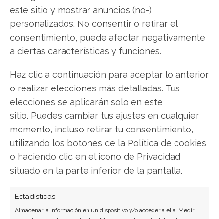
este sitio y mostrar anuncios (no-)
Del hype a la rentabilidad: la
personalizados. No consentir o retirar el
IA empieza a pasar factura
consentimiento, puede afectar negativamente
a ciertas características y funciones.
Estimados lectores, La semana pasada
cerrábamos con una pregunta estructural:
Haz clic a continuación para aceptar lo anterior
¿cuántos eslabones más puede recorrer la cadena
o realizar elecciones más detalladas. Tus
de valor de la inteligencia artificial antes de que los
múltiplos dejen de expandirse? Esta semana, el
elecciones se aplicarán solo en este
mercado ha ofrecido una respuesta parcial y
sitio. Puedes cambiar tus ajustes en cualquier
bastante incómoda. No se trata ya de saber
momento, incluso retirar tu consentimiento,
quién…
utilizando los botones de la Política de cookies
o haciendo clic en el icono de Privacidad
situado en la parte inferior de la pantalla.
Estadísticas
Almacenar la información en un dispositivo y/o acceder a ella, Medir