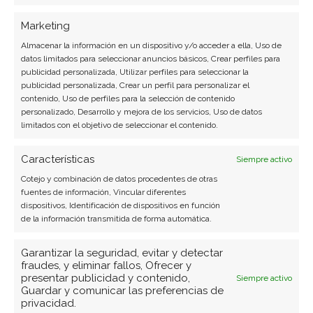
compra o espejismo en el
Marketing
mercado de drones?
Almacenar la información en un dispositivo y/o acceder a ella, Uso de
La presentación de resultados del tercer trimestre
datos limitados para seleccionar anuncios básicos, Crear perfiles para
publicidad personalizada, Utilizar perfiles para seleccionar la
por parte de Red Cat provocó un terremoto
publicidad personalizada, Crear un perfil para personalizar el
bursátil a mediados de noviembre. El fabricante de
contenido, Uso de perfiles para la selección de contenido
drones no solo incumplió todas las previsiones,
personalizado, Desarrollo y mejora de los servicios, Uso de datos
sino que recortó drásticamente sus estimaciones
limitados con el objetivo de seleccionar el contenido.
anuales, desatando una venta masiva que ha
dejado el valor más de un 50%…
Características
Siempre activo
Cotejo y combinación de datos procedentes de otras
fuentes de información, Vincular diferentes
dispositivos, Identificación de dispositivos en función
de la información transmitida de forma automática.
Garantizar la seguridad, evitar y detectar
fraudes, y eliminar fallos, Ofrecer y
presentar publicidad y contenido,
Siempre activo
Guardar y comunicar las preferencias de
privacidad.