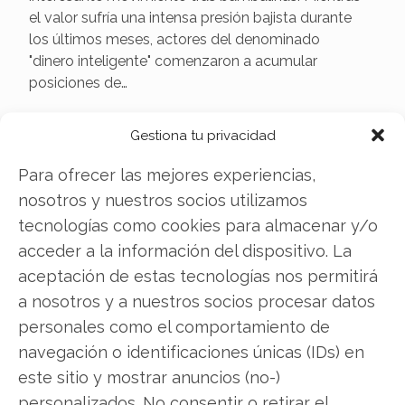
el valor sufría una intensa presión bajista durante
los últimos meses, actores del denominado
"dinero inteligente" comenzaron a acumular
posiciones de…
Gestiona tu privacidad
Para ofrecer las mejores experiencias,
nosotros y nuestros socios utilizamos
tecnologías como cookies para almacenar y/o
acceder a la información del dispositivo. La
aceptación de estas tecnologías nos permitirá
a nosotros y a nuestros socios procesar datos
Red Cat Holdings: ¿Éxito
personales como el comportamiento de
rotundo o espejismo en el
navegación o identificaciones únicas (IDs) en
este sitio y mostrar anuncios (no-)
mercado?
personalizados. No consentir o retirar el