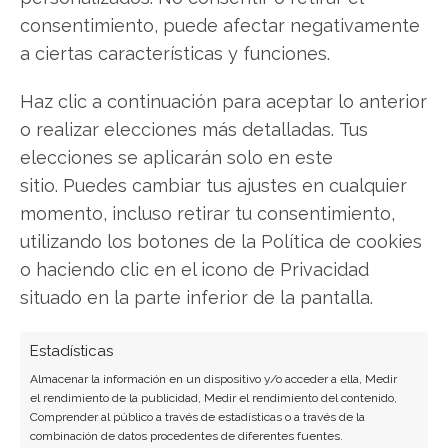
La acción de Red Cat Holdings presenta una
consentimiento, puede afectar negativamente
paradoja que desconcierta a los analistas: reporta
a ciertas características y funciones.
un crecimiento de ingresos del 646% pero su
cotización se desploma más del 50% desde enero.
Haz clic a continuación para aceptar lo anterior
El fabricante de drones, beneficiado por un
o realizar elecciones más detalladas. Tus
contrato militar de 35 millones de dólares,
elecciones se aplicarán solo en este
enfrenta un severo castigo bursátil…
sitio. Puedes cambiar tus ajustes en cualquier
momento, incluso retirar tu consentimiento,
utilizando los botones de la Política de cookies
o haciendo clic en el icono de Privacidad
situado en la parte inferior de la pantalla.
Estadísticas
Almacenar la información en un dispositivo y/o acceder a ella, Medir
el rendimiento de la publicidad, Medir el rendimiento del contenido,
Red Cat: ¿Oportunidad de
Comprender al público a través de estadísticas o a través de la
combinación de datos procedentes de diferentes fuentes.