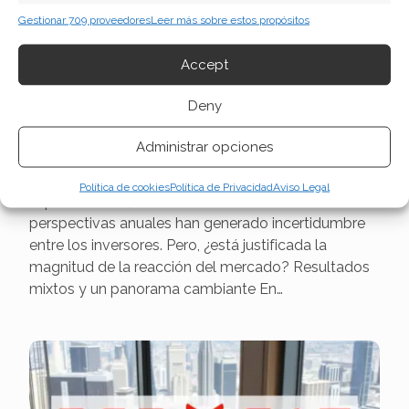
Gestionar 709 proveedores
Leer más sobre estos propósitos
Red Cat Holdings:
¿Oportunidad tras el
Accept
desplome bursátil?
Deny
La prometedora trayectoria de crecimiento de
Administrar opciones
Red Cat Holdings ha enfrentado un revés
significativo. Los últimos resultados trimestrales y,
Política de cookies
Política de Privacidad
Aviso Legal
especialmente, una revisión drástica de sus
perspectivas anuales han generado incertidumbre
entre los inversores. Pero, ¿está justificada la
magnitud de la reacción del mercado? Resultados
mixtos y un panorama cambiante En…