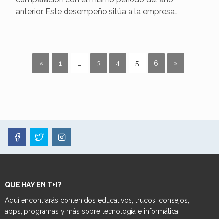
anterior. Este desempeño sitúa a la empresa…
«
1
…
3
4
5
6
»
QUE HAY EN T+I?
Aquí encontrarás contenidos educativos, trucos, consejos,
apps, programas y más sobre tecnología e informática.