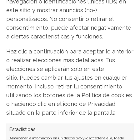
navegación o identificaciones únicas (IDs) en
este sitio y mostrar anuncios (no-)
Pharma Mar: ¿Oportunidad de
personalizados. No consentir o retirar el
inversión ante la desconexión
consentimiento, puede afectar negativamente
bursátil?
a ciertas características y funciones.
La cotización de Pharma Mar se encuentra
Haz clic a continuación para aceptar lo anterior
inmersa en una fase bajista persistente que
o realizar elecciones más detalladas. Tus
contrasta llamativamente con sus sólidos
fundamentales empresariales La cotización de
elecciones se aplicarán solo en este
Pharma Mar se encuentra inmersa en una fase
sitio. Puedes cambiar tus ajustes en cualquier
bajista persistente que contrasta llamativamente
momento, incluso retirar tu consentimiento,
con sus sólidos fundamentales empresariales.
utilizando los botones de la Política de cookies
Recientemente, la compañía biotecnológica
o haciendo clic en el icono de Privacidad
española ha registrado hitos…
situado en la parte inferior de la pantalla.
Estadísticas
Almacenar la información en un dispositivo y/o acceder a ella, Medir