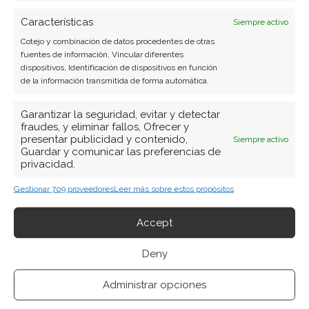
ha logrado una cifra sin precedentes: 3,14 millones
de barriles diarios de petróleo equivalente. Este
Características
Siempre activo
extraordinario volumen ha generado un notable
Cotejo y combinación de datos procedentes de otras
movimiento en el valor bursátil de la…
fuentes de información, Vincular diferentes
dispositivos, Identificación de dispositivos en función
de la información transmitida de forma automática.
Garantizar la seguridad, evitar y detectar
fraudes, y eliminar fallos, Ofrecer y
presentar publicidad y contenido,
Siempre activo
Guardar y comunicar las preferencias de
privacidad.
Gestionar 709 proveedores
Leer más sobre estos propósitos
Accept
Petrobras: La dualidad
estratégica entre eficiencia y
Deny
expansión
Administrar opciones
La petrolera brasileña Petrobras está