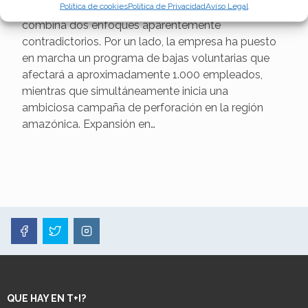
Política de cookies
Política de Privacidad
Aviso Legal
implementando una estrategia corporativa que
combina dos enfoques aparentemente
contradictorios. Por un lado, la empresa ha puesto
en marcha un programa de bajas voluntarias que
afectará a aproximadamente 1.000 empleados,
mientras que simultáneamente inicia una
ambiciosa campaña de perforación en la región
amazónica. Expansión en…
QUE HAY EN T+I?