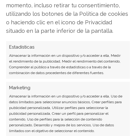
momento, incluso retirar tu consentimiento,
operativas históricas…
utilizando los botones de la Política de cookies
o haciendo clic en el icono de Privacidad
situado en la parte inferior de la pantalla.
Estadísticas
Almacenar la información en un dispositivo y/o acceder a ella, Medir
el rendimiento de la publicidad, Medir el rendimiento del contenido,
Comprender al público a través de estadísticas o a través de la
combinación de datos procedentes de diferentes fuentes.
Petrobras alcanza un hito
Marketing
histórico en producción de
Almacenar la información en un dispositivo y/o acceder a ella, Uso de
crudo
datos limitados para seleccionar anuncios básicos, Crear perfiles para
publicidad personalizada, Utilizar perfiles para seleccionar la
publicidad personalizada, Crear un perfil para personalizar el
La petrolera brasileña Petrobras está marcando un
contenido, Uso de perfiles para la selección de contenido
antes y un después en el sector energético
personalizado, Desarrollo y mejora de los servicios, Uso de datos
mundial. Durante el tercer trimestre, la compañía
limitados con el objetivo de seleccionar el contenido.