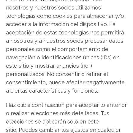
nosotros y nuestros socios utilizamos
tecnologías como cookies para almacenar y/o
acceder a la información del dispositivo. La
aceptación de estas tecnologías nos permitirá
a nosotros y a nuestros socios procesar datos
Petrobras: Doble impulso
personales como el comportamiento de
bursátil con récords
navegación o identificaciones únicas (IDs) en
este sitio y mostrar anuncios (no-)
operativos y un
personalizados. No consentir o retirar el
macrocontrato
consentimiento, puede afectar negativamente
Las acciones de Petrobras experimentan hoy un
a ciertas características y funciones.
notable repunte impulsado por un doble factor
positivo. La empresa estatal brasileña no solo ha
Haz clic a continuación para aceptar lo anterior
anunciado la adjudicación de un sustancial
o realizar elecciones más detalladas. Tus
contrato por 1.300 millones de reales a un
elecciones se aplicarán solo en este
consorcio liderado por Azevedo & Travassos, sino
sitio. Puedes cambiar tus ajustes en cualquier
que simultáneamente ha publicado cifras