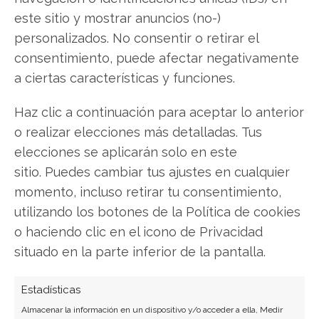
este sitio y mostrar anuncios (no-)
Viernes 13 en los mercados: El
personalizados. No consentir o retirar el
"AI Scare Trade" congela el
consentimiento, puede afectar negativamente
software mientras China vive
a ciertas características y funciones.
su propia fiebre del oro
Haz clic a continuación para aceptar lo anterior
Estimados lectores, Si hay una fecha en el
o realizar elecciones más detalladas. Tus
calendario que los supersticiosos prefieren evitar,
elecciones se aplicarán solo en este
es la de hoy. Sin embargo, para los inversores en
sitio. Puedes cambiar tus ajustes en cualquier
tecnología, la mala suerte no esperó al calendario:
momento, incluso retirar tu consentimiento,
se adelantó un día. Las pantallas de Wall Street se
utilizando los botones de la Política de cookies
tiñeron de un rojo intenso durante la jornada…
o haciendo clic en el icono de Privacidad
situado en la parte inferior de la pantalla.
Estadísticas
Almacenar la información en un dispositivo y/o acceder a ella, Medir