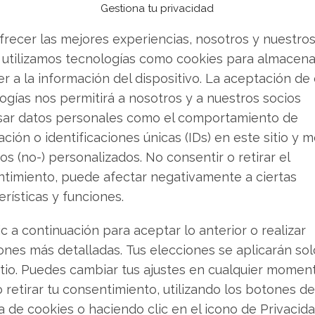
s elevan sus
hito en la
Gestiona tu privacidad
tivas ante la
automatización 
frecer las mejores experiencias, nosotros y nuestro
 geopolítica
perforaciones en
 utilizamos tecnologías como cookies para almacena
mar
r a la información del dispositivo. La aceptación de
e las tensiones en el Medio
ogías nos permitirá a nosotros y a nuestros socios
l cierre del estratégico
La petrolera Exxon Mobil ha
Ormuz, ha vuelto a colocar
sar datos personales como el comportamiento de
un logro tecnológico sin pre
n el centro de la atención de
ción o identificaciones únicas (IDs) en este sitio y m
sus operaciones en Guyana. 
. Con los precios
os (no-) personalizados. No consentir o retirar el
vez a nivel mundial, se ha e
barrera de los 100 dólares,
perforación costa afuera de
timiento, puede afectar negativamente a ciertas
 energéticos como Exxon
completamente automatizad
erísticas y funciones.
uentran…
proceso, que abarcó desde l
interpretación geológica hast
ic a continuación para aceptar lo anterior o realizar
del equipo de perforación, se
ones más detalladas. Tus elecciones se aplicarán so
itio. Puedes cambiar tus ajustes en cualquier momen
o retirar tu consentimiento, utilizando los botones de
ca de cookies o haciendo clic en el icono de Privacid