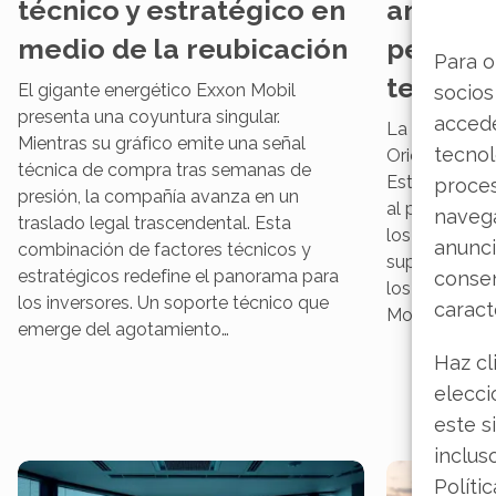
técnico y estratégico en
analista
medio de la reubicación
perspec
Para o
tensión
El gigante energético Exxon Mobil
socios
presenta una coyuntura singular.
accede
La escalada d
Mientras su gráfico emite una señal
tecnol
Oriente, con e
técnica de compra tras semanas de
Estrecho de 
proce
presión, la compañía avanza en un
al petróleo e
navega
traslado legal trascendental. Esta
los mercados
anunci
combinación de factores técnicos y
superando la 
estratégicos redefine el panorama para
consen
los gigantes
los inversores. Un soporte técnico que
caract
Mobil se enc
emerge del agotamiento…
Haz cl
elecci
este s
inclus
Políti