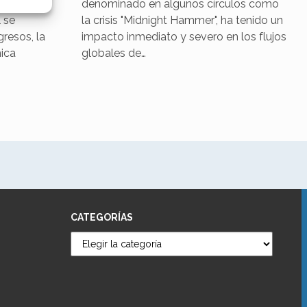
entras
denominado en algunos círculos como
e activo
 se
la crisis "Midnight Hammer", ha tenido un
resos, la
impacto inmediato y severo en los flujos
ica
globales de…
CATEGORÍAS