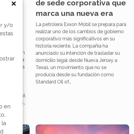
de sede corporativa que
de
marca una nueva era
s
 alta
La petrolera Exxon Mobil se prepara para
r y/o
realizar uno de los cambios de gobierno
 estas
corporativo más significativos en su
 alcanzado
historia reciente. La compañía ha
cedentes en
anunciado su intención de trasladar su
ostrar
Por primera
domicilio legal desde Nueva Jersey a
jecutado una
Texas, un movimiento que no se
 forma
producía desde su fundación como
a. Este
Standard Oil of…
a
a el control
 desarrolló…
lo en
to,
 la
ad