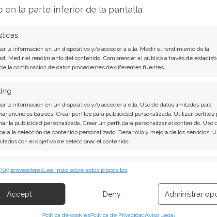
o en la parte inferior de la pantalla.
sticas
r la información en un dispositivo y/o acceder a ella, Medir el rendimiento de la
ad, Medir el rendimiento del contenido, Comprender al público a través de estadísti
 de la combinación de datos procedentes de diferentes fuentes.
obil: La
Exxon Mobil: La t
ting
r la información en un dispositivo y/o acceder a ella, Uso de datos limitados para
a logística a la
geopolítica dispa
nar anuncios básicos, Crear perfiles para publicidad personalizada, Utilizar perfiles 
n Oriente Medio
crudo y agita los
nar la publicidad personalizada, Crear un perfil para personalizar el contenido, Uso 
 para la selección de contenido personalizado, Desarrollo y mejora de los servicios, 
mercados
mitados con el objetivo de seleccionar el contenido.
de tensiones geopolíticas
edio está impulsando a las
Los precios del petróleo ma
erísticas
Siempr
etroleras a adoptar medidas
 709 proveedores
Leer más sobre estos propósitos
trayectoria alcista que ya se
as. Exxon Mobil, en
 combinación de datos procedentes de otras fuentes de información,
varios días. Este repunte, im
 diferentes dispositivos, Identificación de dispositivos en función de la
 implementado un cambio
Accept
Deny
Administrar op
el recrudecimiento de las te
ión transmitida de forma automática.
 cadena de suministro para
Oriente Medio, genera una p
raves cuellos de botella en
Política de cookies
Política de Privacidad
Aviso Legal