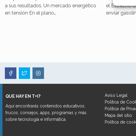
Garant
a sus resultados. Un mercado energético
el Estrecho d
fallos
en tensión En el plano…
enviar gasol
comuni
Aviso Legal
QUE HAY EN T+I?
Política de Coo
Aquí encontrarás contenidos educativos,
Política de Priv
trucos, consejos, apps, programas y más
Mapa del sitio
sobre tecnología e informática.
Política de cook