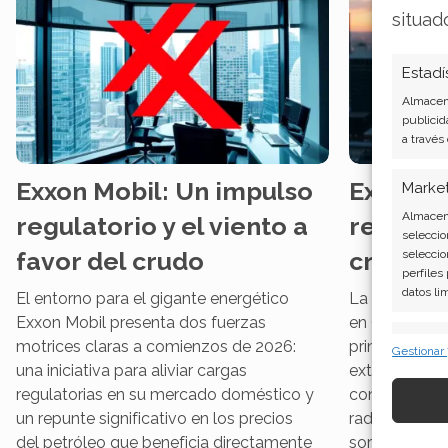
situad
Estadí
Almacena
publicid
a través
Exxon Mobil: Un impulso
Exxon M
Marke
Almacena
regulatorio y el viento a
respuest
seleccio
favor del crudo
crisis e
seleccio
perfiles
datos li
El entorno para el gigante energético
La escalada 
Exxon Mobil presenta dos fuerzas
en Oriente M
Caract
motrices claras a comienzos de 2026:
principales p
Gestionar
una iniciativa para aliviar cargas
extraordinari
Cotejo y
Vincular
regulatorias en su mercado doméstico y
concreto, ha
informac
un repunte significativo en los precios
radical en su
del petróleo que beneficia directamente
sortear los g