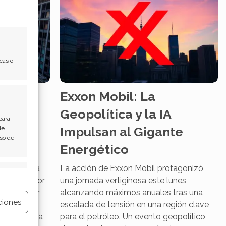
cas o
ensión
Exxon Mobil: La
ra el
Geopolítica y la IA
para
Impulsan al Gigante
de
Uso de
Energético
ntienen una
La acción de Exxon Mobil protagonizó
e activo
 extiende por
una jornada vertiginosa este lunes,
pulsado por
alcanzando máximos anuales tras una
ciones
nsiones en
escalada de tensión en una región clave
aradoja para
para el petróleo. Un evento geopolítico,