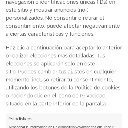
navegación o identificaciones únicas (IDs) en
este sitio y mostrar anuncios (no-)
personalizados. No consentir o retirar el
Camuzzi Gas Pampeana: El
consentimiento, puede afectar negativamente
factor regulatorio como eje
a ciertas características y funciones.
de valor
Haz clic a continuación para aceptar lo anterior
El desempeño de Camuzzi Gas Pampeana en los
o realizar elecciones más detalladas. Tus
mercados se encuentra actualmente ligado a las
elecciones se aplicarán solo en este
condiciones regulatorias que rigen el sector
sitio. Puedes cambiar tus ajustes en cualquier
energético argentino. En ausencia de novedades
momento, incluso retirar tu consentimiento,
corporativas de corto plazo, la atención de los
utilizando los botones de la Política de cookies
inversores se centra en la solidez estructural del
o haciendo clic en el icono de Privacidad
distribuidor de gas. La pregunta clave es…
situado en la parte inferior de la pantalla.
Estadísticas
Almacenar la información en un dispositivo y/o acceder a ella, Medir