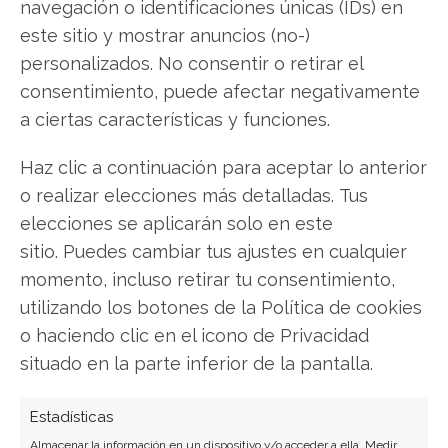
navegación o identificaciones únicas (IDs) en
este sitio y mostrar anuncios (no-)
personalizados. No consentir o retirar el
consentimiento, puede afectar negativamente
SaaSpocalipsis y la factura de
a ciertas características y funciones.
los 650.000 millones: El
Haz clic a continuación para aceptar lo anterior
mercado reescribe el riesgo
o realizar elecciones más detalladas. Tus
elecciones se aplicarán solo en este
Estimados lectores, 650.000 millones de dólares.
sitio. Puedes cambiar tus ajustes en cualquier
Esa es la cifra que ha provocado un caso agudo
momento, incluso retirar tu consentimiento,
de vértigo financiero en Wall Street a lo largo de
esta semana. Para ponerlo en perspectiva, esta
utilizando los botones de la Política de cookies
cantidad —que supera el PIB de economías
o haciendo clic en el icono de Privacidad
europeas consolidadas— es lo que las "Big Tech"
situado en la parte inferior de la pantalla.
(Alphabet, Amazon,…
Estadísticas
Almacenar la información en un dispositivo y/o acceder a ella, Medir