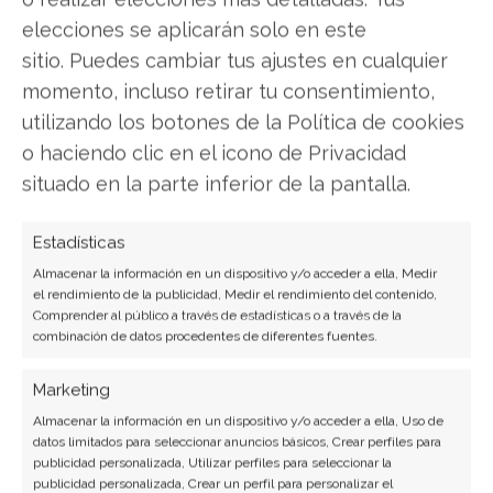
de contrastes Tras anunciar unos resultados
elecciones se aplicarán solo en este
trimestrales que superaron todas las previsiones,
sitio. Puedes cambiar tus ajustes en cualquier
su acción sufrió una caída superior al 10%,
momento, incluso retirar tu consentimiento,
generando desconcierto entre los inversores. Este
movimiento volátil coincide con un ambicioso
utilizando los botones de la Política de cookies
anuncio de su director ejecutivo, Vlad Tenev, que
o haciendo clic en el icono de Privacidad
ha desvelado planes…
situado en la parte inferior de la pantalla.
Estadísticas
Almacenar la información en un dispositivo y/o acceder a ella, Medir
el rendimiento de la publicidad, Medir el rendimiento del contenido,
Comprender al público a través de estadísticas o a través de la
combinación de datos procedentes de diferentes fuentes.
Marketing
Almacenar la información en un dispositivo y/o acceder a ella, Uso de
datos limitados para seleccionar anuncios básicos, Crear perfiles para
Beyond Meat: La Crisis se
publicidad personalizada, Utilizar perfiles para seleccionar la
publicidad personalizada, Crear un perfil para personalizar el