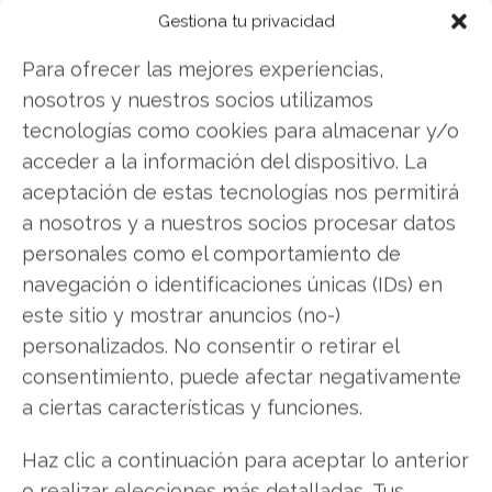
espectacular revalorización ayer, cerrando la
Gestiona tu privacidad
sesión con un avance del 21,80% que captó la
atención inmediata del mercado. Este movimiento
Para ofrecer las mejores experiencias,
alcista fue impulsado por la publicación de una
nosotros y nuestros socios utilizamos
nota de análisis sorprendentemente favorable…
tecnologías como cookies para almacenar y/o
acceder a la información del dispositivo. La
aceptación de estas tecnologías nos permitirá
a nosotros y a nuestros socios procesar datos
personales como el comportamiento de
navegación o identificaciones únicas (IDs) en
este sitio y mostrar anuncios (no-)
personalizados. No consentir o retirar el
consentimiento, puede afectar negativamente
Robinhood: ¿Una apuesta
a ciertas características y funciones.
demasiado arriesgada?
Haz clic a continuación para aceptar lo anterior
La plataforma de inversión Robinhood vive días
o realizar elecciones más detalladas. Tus