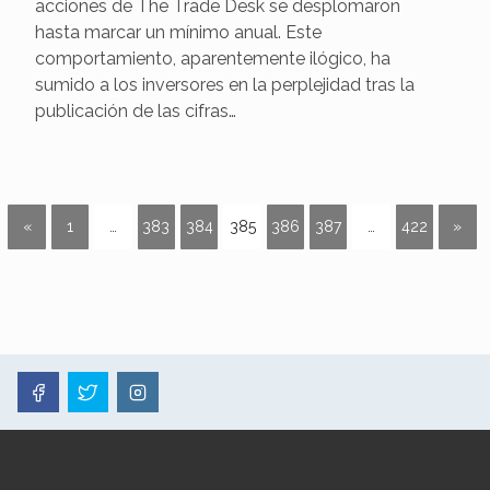
acciones de The Trade Desk se desplomaron
hasta marcar un mínimo anual. Este
comportamiento, aparentemente ilógico, ha
sumido a los inversores en la perplejidad tras la
publicación de las cifras…
«
1
…
383
384
385
386
387
…
422
»