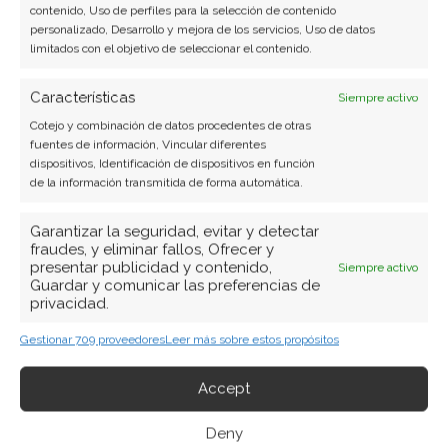
Profundiza Tras un Trimestre
contenido, Uso de perfiles para la selección de contenido
personalizado, Desarrollo y mejora de los servicios, Uso de datos
Desastroso
limitados con el objetivo de seleccionar el contenido.
El fabricante de proteínas vegetales Beyond Meat
Características
Siempre activo
ha sacudido los mercados tras el cierre bursátil del
lunes con la publicación de unos resultados
Cotejo y combinación de datos procedentes de otras
fuentes de información, Vincular diferentes
financieros que han superado todas las
dispositivos, Identificación de dispositivos en función
previsiones negativas. La compañía, otrora estrella
de la información transmitida de forma automática.
emergente, presenta un panorama sombrío
marcado por pérdidas en expansión y un
Garantizar la seguridad, evitar y detectar
desplome continuado de…
fraudes, y eliminar fallos, Ofrecer y
presentar publicidad y contenido,
Siempre activo
Guardar y comunicar las preferencias de
privacidad.
Gestionar 709 proveedores
Leer más sobre estos propósitos
Accept
Deny