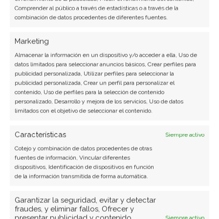
dispositivos Wireless-B (802.11b), por lo que
Comprender al público a través de estadísticas o a través de la
incluso podremos conectar nuestros equipos y
combinación de datos procedentes de diferentes fuentes.
gadgets más antiguos.
Marketing
Router de Doble banda:
Si estamos buscando un
Almacenar la información en un dispositivo y/o acceder a ella, Uso de
datos limitados para seleccionar anuncios básicos, Crear perfiles para
Router que nos permita disponer de una mayor
publicidad personalizada, Utilizar perfiles para seleccionar la
compatibilidad con más dispositivos
publicidad personalizada, Crear un perfil para personalizar el
contenido, Uso de perfiles para la selección de contenido
inalámbricos, lo ideal es invertir un poco más de
personalizado, Desarrollo y mejora de los servicios, Uso de datos
dinero y
adquirir un Router de doble banda, ya
limitados con el objetivo de seleccionar el contenido.
que este tipo de dispositivos transmiten
Características
Siempre activo
señales inalámbricas en las bandas de 2,4 GHz
Cotejo y combinación de datos procedentes de otras
y de 5GHz,
de manera independiente o
fuentes de información, Vincular diferentes
simultánea. No obstante, el costo adicional que
dispositivos, Identificación de dispositivos en función
debemos invertir para adquirir un Router de
de la información transmitida de forma automática.
doble banda, debemos evaluarlo
Garantizar la seguridad, evitar y detectar
cuidadosamente, en base a si realmente se
fraudes, y eliminar fallos, Ofrecer y
presentar publicidad y contenido,
ajusta a nuestras necesidades, ya que en
Siempre activo