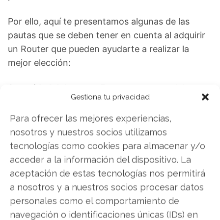
Por ello, aquí te presentamos algunas de las
pautas que se deben tener en cuenta al adquirir
un Router que pueden ayudarte a realizar la
mejor elección:
Seguridad del router:
En este aspecto, debemos
Gestiona tu privacidad
asegurarnos que el
Router es compatible con
los parámetros de WPA2 y no solamente con
Para ofrecer las mejores experiencias,
WPA.
De ninguna manera debemos optar por
nosotros y nuestros socios utilizamos
uno que sólo sea compatible con WEP, aunque lo
tecnologías como cookies para almacenar y/o
cierto es que actualmente la mayoría de los
acceder a la información del dispositivo. La
Routers soportan WPA2, pero siempre debemos
aceptación de estas tecnologías nos permitirá
estar atentos para que no nos engañen.
a nosotros y a nuestros socios procesar datos
personales como el comportamiento de
Velocidad de transferencia del router:
En el
navegación o identificaciones únicas (IDs) en