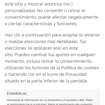
caso que nos encontremos construyendo una
este sitio y mostrar anuncios (no-)
red en nuestro hogar, debemos
elegir un Router
personalizados. No consentir o retirar el
que soporte la velocidad de transferencia para
consentimiento, puede afectar negativamente
proveer de Internet a los diversos equipos que
a ciertas características y funciones.
se conectarán,
sobre todo en el caso en que
todos ellos se conecten por cable, ya que los
Haz clic a continuación para aceptar lo anterior
Routers poseen una cantidad limitada de salidas
o realizar elecciones más detalladas. Tus
de Ethernet.
elecciones se aplicarán solo en este
sitio. Puedes cambiar tus ajustes en cualquier
Router con norma Wireless compatible:
momento, incluso retirar tu consentimiento,
Debemos
asegurarnos que el Router elegido
utilizando los botones de la Política de cookies
sea compatible con Wireless-N (802.11n),
ya
o haciendo clic en el icono de Privacidad
que de esta forma podremos obtener
situado en la parte inferior de la pantalla.
velocidades de transferencia más rápidas. En
este sentido, cabe destacar que Wireless-N es
Estadísticas
compatible con Wireless-G (802.11g) y con
Almacenar la información en un dispositivo y/o acceder a ella, Medir
el rendimiento de la publicidad, Medir el rendimiento del contenido,