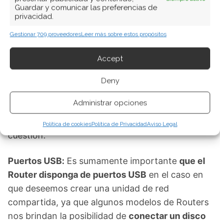
Guardar y comunicar las preferencias de
muchos casos para una red doméstica alcanza
privacidad.
con un Router de simple banda.
Gestionar 709 proveedores
Leer más sobre estos propósitos
Router con WiFi Protected Setup (WPS):
Si el
Accept
Router que vamos a comprar posee esta leyenda
en su packaging con esto nos aseguramos que la
Deny
instalación del mismo será realmente sencilla,
Administrar opciones
sobre todo en lo que respecta a la
conexión de
nuestros dispositivos inalámbricos al Router
en
Política de cookies
Política de Privacidad
Aviso Legal
cuestión.
Puertos USB:
Es sumamente importante
que el
Router disponga de puertos USB
en el caso en
que deseemos crear una unidad de red
compartida, ya que algunos modelos de Routers
nos brindan la posibilidad de
conectar un disco